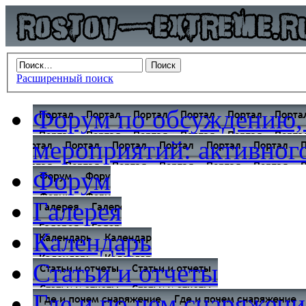
Расширенный поиск
Форум по обсуждению,
мероприятий: активного
Форум
Галерея
Календарь
Статьи и отчеты
Где и по чем снаряжени