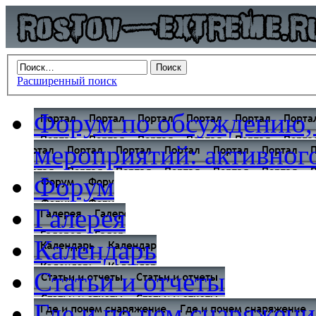
Расширенный поиск
Форум по обсуждению,
мероприятий: активного
Форум
Галерея
Календарь
Статьи и отчеты
Где и по чем снаряжени