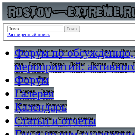
Расширенный поиск
Форум по обсуждению,
мероприятий: активного
Форум
Галерея
Календарь
Статьи и отчеты
Где и по чем снаряжени