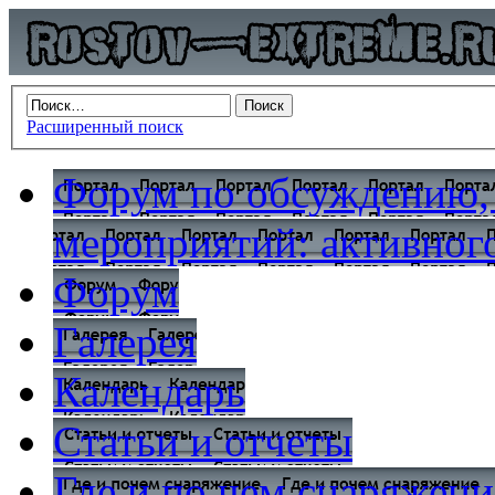
Расширенный поиск
Форум по обсуждению,
мероприятий: активного
Форум
Галерея
Календарь
Статьи и отчеты
Где и по чем снаряжени