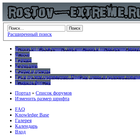
Расширенный поиск
Форум по обсуждению, организации и проведению меропр
Форум
Галерея
Календарь
Статьи и отчеты
Где и по чем снаряжение. Прайсы, цены и наличие товар
Правила форума
Портал
»
Список форумов
Изменить размер шрифта
FAQ
Knowledge Base
Галерея
Календарь
Вход