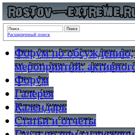
Расширенный поиск
Форум по обсуждению,
мероприятий: активного
Форум
Галерея
Календарь
Статьи и отчеты
Где и по чем снаряжени