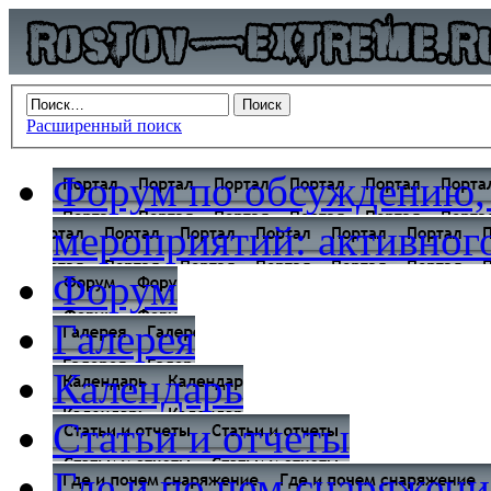
Расширенный поиск
Форум по обсуждению,
мероприятий: активного
Форум
Галерея
Календарь
Статьи и отчеты
Где и по чем снаряжени