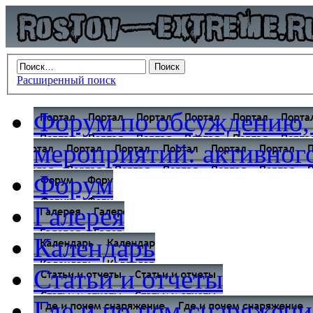
Расширенный поиск
Форум по обсуждению,
мероприятий: активного
Форум
Галерея
Календарь
Статьи и отчеты
Где и по чем снаряжени