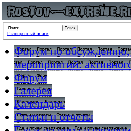
Расширенный поиск
Форум по обсуждению,
мероприятий: активного
Форум
Галерея
Календарь
Статьи и отчеты
Где и по чем снаряжени