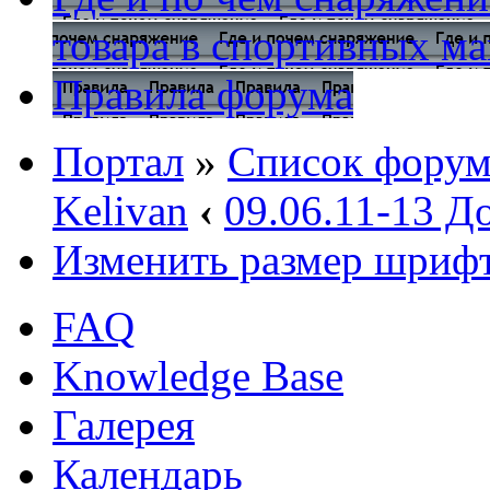
товара в спортивных ма
Правила форума
Портал
»
Список форум
Kelivan
‹
09.06.11-13 Д
Изменить размер шриф
FAQ
Knowledge Base
Галерея
Календарь