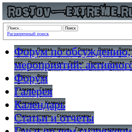
Расширенный поиск
Форум по обсуждению,
мероприятий: активного
Форум
Галерея
Календарь
Статьи и отчеты
Где и по чем снаряжени