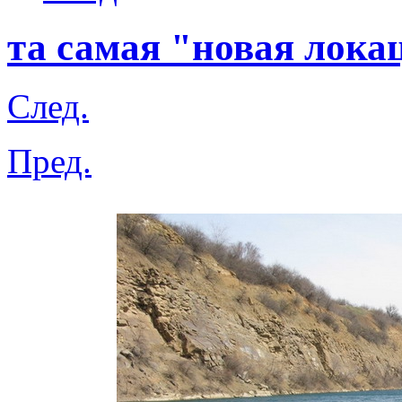
та самая "новая лока
След.
Пред.