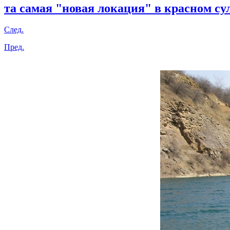
та самая "новая локация" в красном су
След.
Пред.