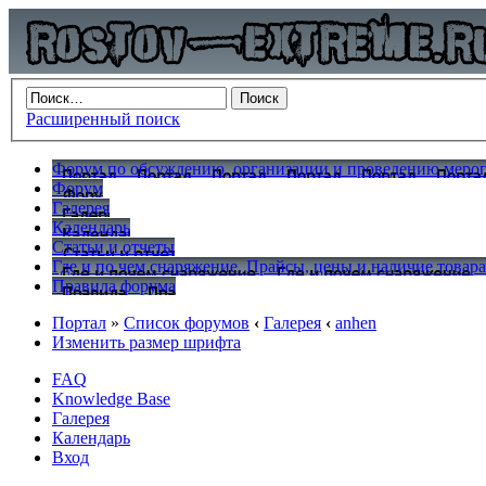
Расширенный поиск
Форум по обсуждению, организации и проведению меропр
Форум
Галерея
Календарь
Статьи и отчеты
Где и по чем снаряжение. Прайсы, цены и наличие товар
Правила форума
Портал
»
Список форумов
‹
Галерея
‹
anhen
Изменить размер шрифта
FAQ
Knowledge Base
Галерея
Календарь
Вход