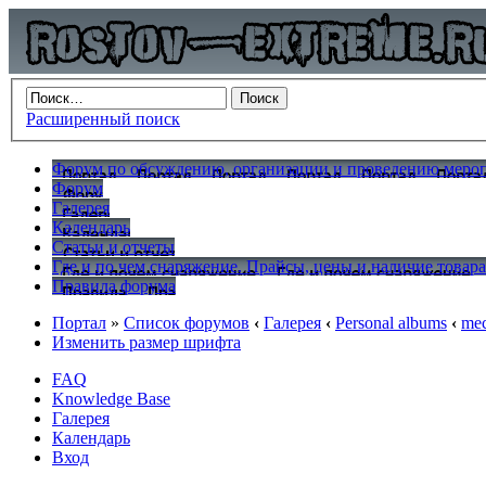
Расширенный поиск
Форум по обсуждению, организации и проведению меропр
Форум
Галерея
Календарь
Статьи и отчеты
Где и по чем снаряжение. Прайсы, цены и наличие товар
Правила форума
Портал
»
Список форумов
‹
Галерея
‹
Personal albums
‹
mec
Изменить размер шрифта
FAQ
Knowledge Base
Галерея
Календарь
Вход