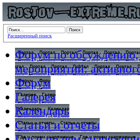
Расширенный поиск
Форум по обсуждению,
мероприятий: активного
Форум
Галерея
Календарь
Статьи и отчеты
Где и по чем снаряжени