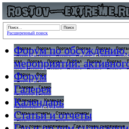
Расширенный поиск
Форум по обсуждению,
мероприятий: активного
Форум
Галерея
Календарь
Статьи и отчеты
Где и по чем снаряжени