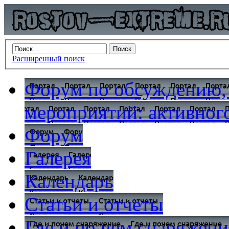
Расширенный поиск
Форум по обсуждению,
мероприятий: активного
Форум
Галерея
Календарь
Статьи и отчеты
Где и по чем снаряжени