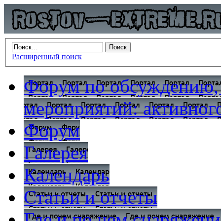
Расширенный поиск
Форум по обсуждению,
мероприятий: активного
Форум
Галерея
Календарь
Статьи и отчеты
Где и по чем снаряжени