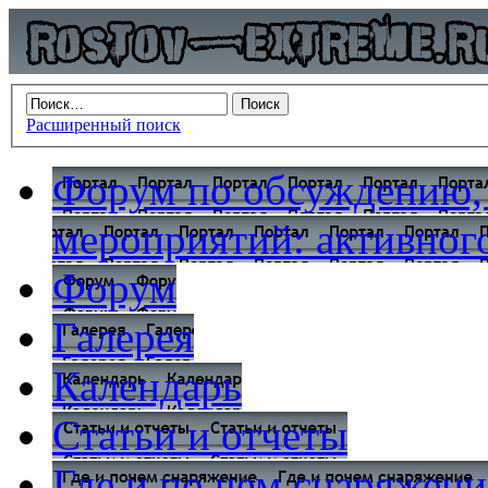
Расширенный поиск
Форум по обсуждению,
мероприятий: активного
Форум
Галерея
Календарь
Статьи и отчеты
Где и по чем снаряжени