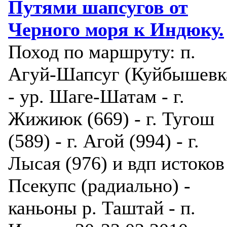
Путями шапсугов от
Черного моря к Индюку.
Поход по маршруту: п.
Агуй-Шапсуг (Куйбышевк
- ур. Шаге-Шатам - г.
Жижиюк (669) - г. Тугош
(589) - г. Агой (994) - г.
Лысая (976) и вдп истоков
Псекупс (радиально) -
каньоны р. Таштай - п.