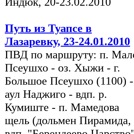
Индюк, 20-23.02.2010
Путь из Туапсе в
Лазаревку, 23-24.01.2010
ПВД по маршруту: п. Мал
Псеушхо - оз. Хыжи - г.
Большое Псеушхо (1100) -
аул Наджиго - вдп. р.
Кумиште - п. Мамедова
щель (дольмен Пирамида,
вдп. "Берендеево Царство