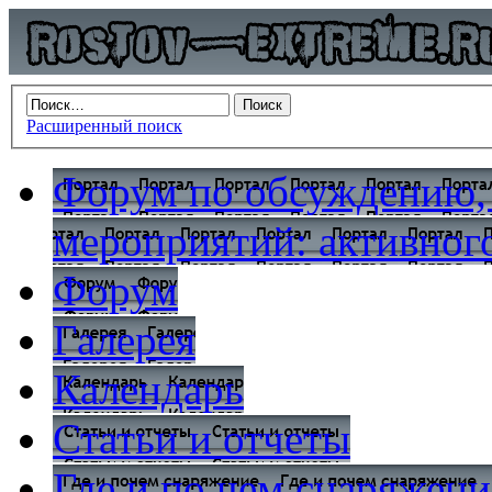
Расширенный поиск
Форум по обсуждению,
мероприятий: активного
Форум
Галерея
Календарь
Статьи и отчеты
Где и по чем снаряжени