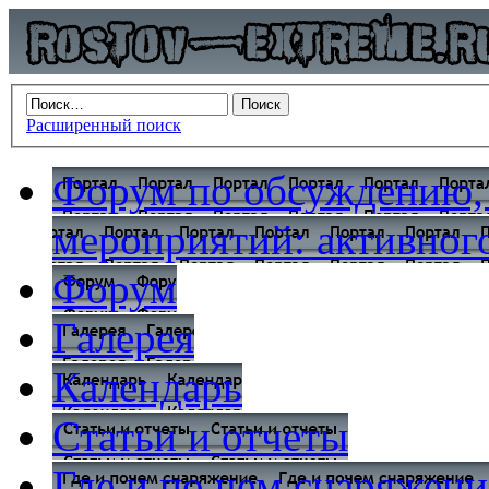
Расширенный поиск
Форум по обсуждению,
мероприятий: активного
Форум
Галерея
Календарь
Статьи и отчеты
Где и по чем снаряжени