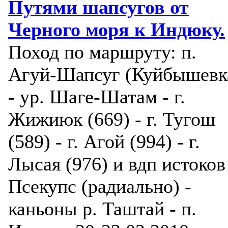
Путями шапсугов от
Черного моря к Индюку.
Поход по маршруту: п.
Агуй-Шапсуг (Куйбышевк
- ур. Шаге-Шатам - г.
Жижиюк (669) - г. Тугош
(589) - г. Агой (994) - г.
Лысая (976) и вдп истоков
Псекупс (радиально) -
каньоны р. Таштай - п.