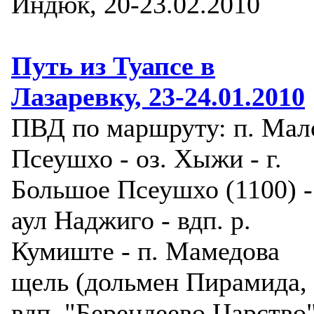
Индюк, 20-23.02.2010
Путь из Туапсе в
Лазаревку, 23-24.01.2010
ПВД по маршруту: п. Мал
Псеушхо - оз. Хыжи - г.
Большое Псеушхо (1100) -
аул Наджиго - вдп. р.
Кумиште - п. Мамедова
щель (дольмен Пирамида,
вдп. "Берендеево Царство