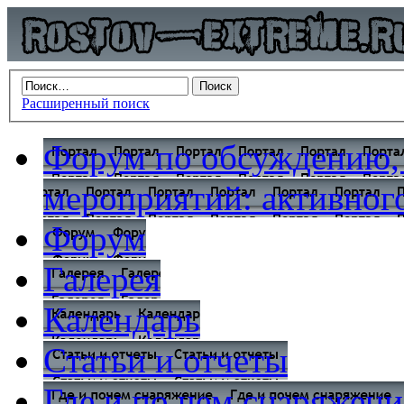
Расширенный поиск
Форум по обсуждению,
мероприятий: активного
Форум
Галерея
Календарь
Статьи и отчеты
Где и по чем снаряжени