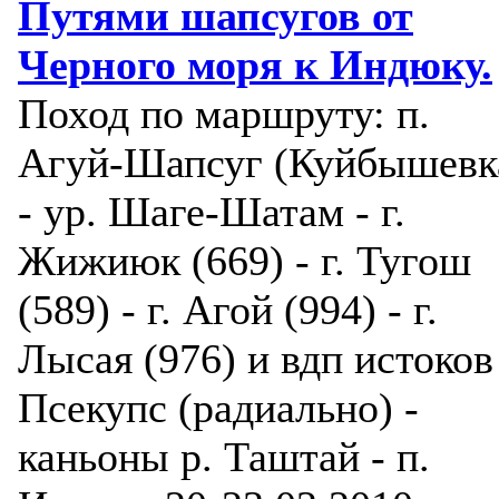
Путями шапсугов от
Черного моря к Индюку.
Поход по маршруту: п.
Агуй-Шапсуг (Куйбышевк
- ур. Шаге-Шатам - г.
Жижиюк (669) - г. Тугош
(589) - г. Агой (994) - г.
Лысая (976) и вдп истоков
Псекупс (радиально) -
каньоны р. Таштай - п.