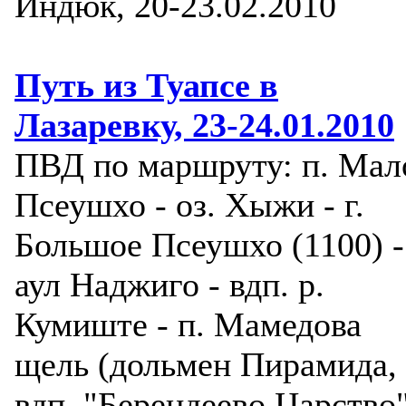
Индюк, 20-23.02.2010
Путь из Туапсе в
Лазаревку, 23-24.01.2010
ПВД по маршруту: п. Мал
Псеушхо - оз. Хыжи - г.
Большое Псеушхо (1100) -
аул Наджиго - вдп. р.
Кумиште - п. Мамедова
щель (дольмен Пирамида,
вдп. "Берендеево Царство