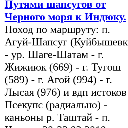
Путями шапсугов от
Черного моря к Индюку.
Поход по маршруту: п.
Агуй-Шапсуг (Куйбышевк
- ур. Шаге-Шатам - г.
Жижиюк (669) - г. Тугош
(589) - г. Агой (994) - г.
Лысая (976) и вдп истоков
Псекупс (радиально) -
каньоны р. Таштай - п.