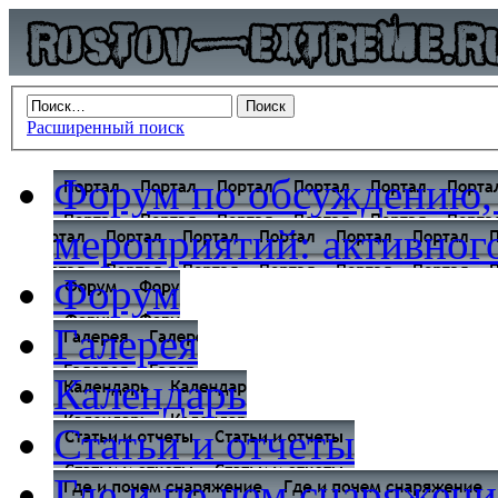
Расширенный поиск
Форум по обсуждению,
мероприятий: активного
Форум
Галерея
Календарь
Статьи и отчеты
Где и по чем снаряжени