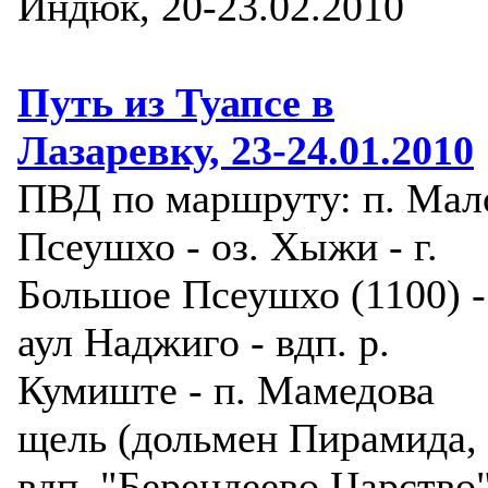
Индюк, 20-23.02.2010
Путь из Туапсе в
Лазаревку, 23-24.01.2010
ПВД по маршруту: п. Мал
Псеушхо - оз. Хыжи - г.
Большое Псеушхо (1100) -
аул Наджиго - вдп. р.
Кумиште - п. Мамедова
щель (дольмен Пирамида,
вдп. "Берендеево Царство