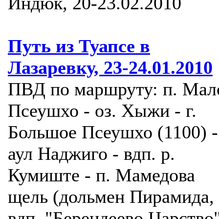
Индюк, 20-23.02.2010
Путь из Туапсе в
Лазаревку, 23-24.01.2010
ПВД по маршруту: п. Мал
Псеушхо - оз. Хыжи - г.
Большое Псеушхо (1100) -
аул Наджиго - вдп. р.
Кумиште - п. Мамедова
щель (дольмен Пирамида,
вдп. "Берендеево Царство