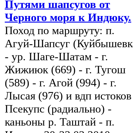
Путями шапсугов от
Черного моря к Индюку.
Поход по маршруту: п.
Агуй-Шапсуг (Куйбышевк
- ур. Шаге-Шатам - г.
Жижиюк (669) - г. Тугош
(589) - г. Агой (994) - г.
Лысая (976) и вдп истоков
Псекупс (радиально) -
каньоны р. Таштай - п.