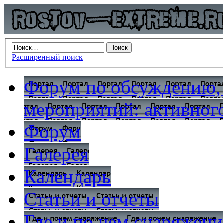
Расширенный поиск
Форум по обсуждению,
мероприятий: активного
Форум
Галерея
Календарь
Статьи и отчеты
Где и по чем снаряжени