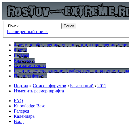
Расширенный поиск
Форум по обсуждению, организации и проведению меропр
Форум
Галерея
Календарь
Статьи и отчеты
Где и по чем снаряжение. Прайсы, цены и наличие товар
Правила форума
Портал
»
Список форумов
‹
База знаний
‹
2011
Изменить размер шрифта
FAQ
Knowledge Base
Галерея
Календарь
Вход