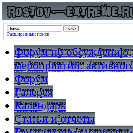
Расширенный поиск
Форум по обсуждению,
мероприятий: активного
Форум
Галерея
Календарь
Статьи и отчеты
Где и по чем снаряжени