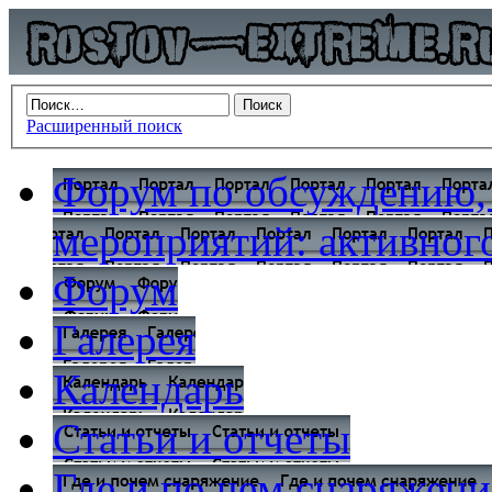
Расширенный поиск
Форум по обсуждению,
мероприятий: активного
Форум
Галерея
Календарь
Статьи и отчеты
Где и по чем снаряжени