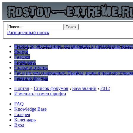
Расширенный поиск
Форум по обсуждению, организации и проведению меропр
Форум
Галерея
Календарь
Статьи и отчеты
Где и по чем снаряжение. Прайсы, цены и наличие товар
Правила форума
Портал
»
Список форумов
‹
База знаний
‹
2012
Изменить размер шрифта
FAQ
Knowledge Base
Галерея
Календарь
Вход