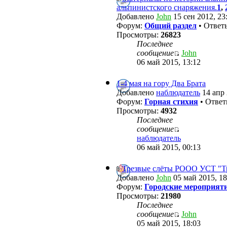
альпинистского снаряжения.
1
,
Добавлено
John
15 сен 2012, 23
Форум:
Общий раздел
• Ответ
Просмотры:
26823
Последнее
сообщение
John
06 май 2015, 13:12
1-4 мая на гору Два Брата
Добавлено
наблюдатель
14 апр 
Форум:
Горная стихия
• Отве
Просмотры:
4932
Последнее
сообщение
наблюдатель
06 май 2015, 00:13
Трезвые слёты РООО УСТ "Т
Добавлено
John
05 май 2015, 18
Форум:
Городские мероприят
Просмотры:
21980
Последнее
сообщение
John
05 май 2015, 18:03