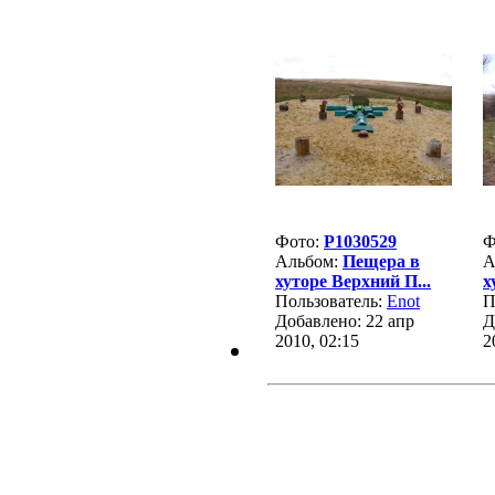
Фото:
P1030529
Ф
Альбом:
Пещера в
А
хуторе Верхний П...
х
Пользователь:
Enot
П
Добавлено: 22 апр
Д
2010, 02:15
2