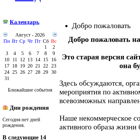
Календарь
Добро пожаловать
Август - 2026
Добро пожаловать н
Пн
Вт
Ср
Чт
Пт
Сб
Вс
1
2
3
4
5
6
7
8
9
Это старая версия сай
10
11
12
13
14
15
16
она бу
17
18
19
20
21
22
23
24
25
26
27
28
29
30
31
Здесь обсуждаются, орга
Ближайшие события
мероприятия по активном
всевозможных направле
Дни рождения
Наше некоммерческое со
Сегодня нет дней
активного образа жизни 
рождения.
В следующие 14