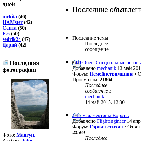
дней
Последние объявлен
nickita
(46)
HAMster
(42)
Санта
(50)
F-6
(50)
Последние темы
sedrik24
(47)
Последнее
Дарий
(42)
сообщение
Последняя
ПРОбег: Специальные бегов
Добавлено
mechanik
13 май 201
фотография
Форум:
Немейнстримщина
• 
Просмотры:
21864
Последнее
сообщение
mechanik
14 май 2015, 12:30
1-11 мая. Чёртовы Ворота.
Добавлено
Flightengineer
14 апр
Форум:
Горная стихия
• Отве
23569
Фото:
Мангуп.
Последнее
Альбом:
John