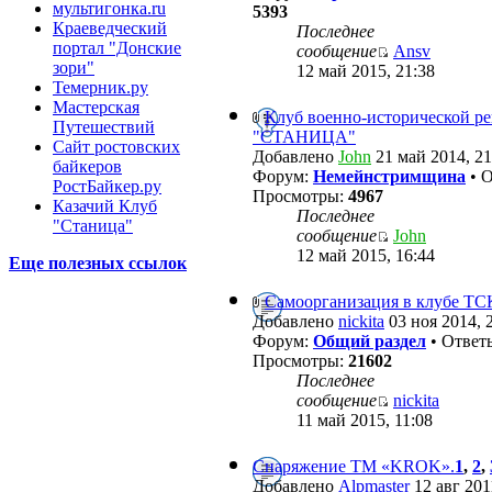
мультигонка.ru
5393
Краеведческий
Последнее
портал "Донские
сообщение
Ansv
зори"
12 май 2015, 21:38
Темерник.ру
Мастерская
Клуб военно-исторической р
Путешествий
"СТАНИЦА"
Сайт ростовских
Добавлено
John
21 май 2014, 21
байкеров
Форум:
Немейнстримщина
• 
РостБайкер.ру
Просмотры:
4967
Казачий Клуб
Последнее
"Станица"
сообщение
John
12 май 2015, 16:44
Еще полезных ссылок
Самоорганизация в клубе ТС
Добавлено
nickita
03 ноя 2014, 
Форум:
Общий раздел
• Ответ
Просмотры:
21602
Последнее
сообщение
nickita
11 май 2015, 11:08
Снаряжение ТМ «KROK».
1
,
2
,
Добавлено
Alpmaster
12 авг 201