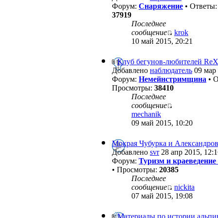
Форум:
Снаряжение
• Ответы
37919
Последнее
сообщение
krok
10 май 2015, 20:21
Клуб бегунов-любителей Re
Добавлено
наблюдатель
09 мар 
Форум:
Немейнстримщина
• 
Просмотры:
38410
Последнее
сообщение
mechanik
09 май 2015, 10:20
Мокрая Чубурка и Александров
Добавлено
svr
28 апр 2015, 12:1
Форум:
Туризм и краеведение
• Просмотры:
20385
Последнее
сообщение
nickita
07 май 2015, 19:08
Материалы по истории альпи