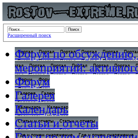
Расширенный поиск
Форум по обсуждению,
мероприятий: активного
Форум
Галерея
Календарь
Статьи и отчеты
Где и по чем снаряжени