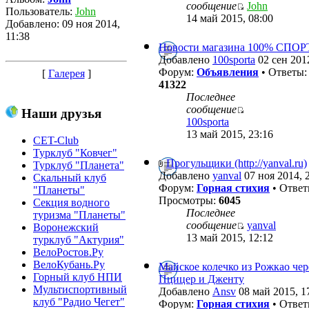
сообщение
John
Пользователь:
John
14 май 2015, 08:00
Добавлено: 09 ноя 2014,
11:38
Новости магазина 100% СПО
Добавлено
100sporta
02 сен 2012
Форум:
Объявления
• Ответы
[
Галерея
]
41322
Последнее
сообщение
Наши друзья
100sporta
13 май 2015, 23:16
CET-Club
Турклуб "Ковчег"
Прогульщики (http://yanval.ru)
Турклуб "Планета"
Добавлено
yanval
07 ноя 2014, 
Скальный клуб
Форум:
Горная стихия
• Отве
"Планеты"
Просмотры:
6045
Секция водного
Последнее
туризма "Планеты"
сообщение
yanval
Воронежский
13 май 2015, 12:12
турклуб "Актурия"
ВелоРостов.Ру
ВелоКубань.Ру
Майское колечко из Рожкао че
Горный клуб НПИ
Пцицер и Дженту
Мультиспортивный
Добавлено
Ansv
08 май 2015, 1
клуб "Радио Чегет"
Форум:
Горная стихия
• Отве