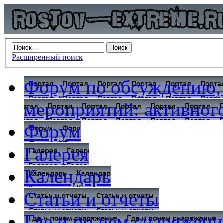
Расширенный поиск
Форум по обсуждению,
мероприятий: активного
Форум
Галерея
Календарь
Статьи и отчеты
Где и по чем снаряжени