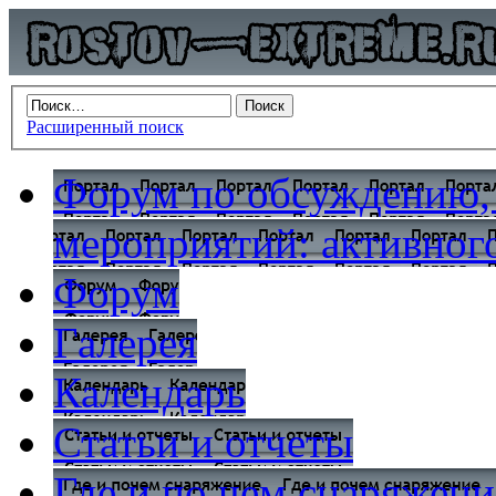
Расширенный поиск
Форум по обсуждению,
мероприятий: активного
Форум
Галерея
Календарь
Статьи и отчеты
Где и по чем снаряжени