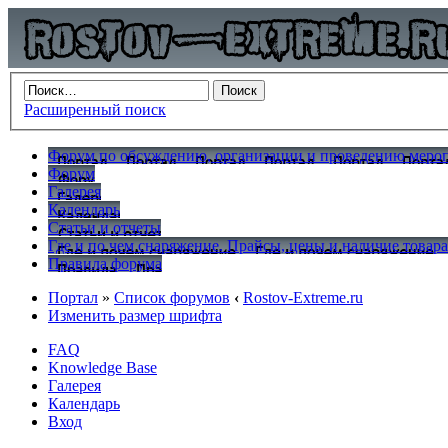
Расширенный поиск
Форум по обсуждению, организации и проведению меропр
Форум
Галерея
Календарь
Статьи и отчеты
Где и по чем снаряжение. Прайсы, цены и наличие товар
Правила форума
Портал
»
Список форумов
‹
Rostov-Extreme.ru
Изменить размер шрифта
FAQ
Knowledge Base
Галерея
Календарь
Вход