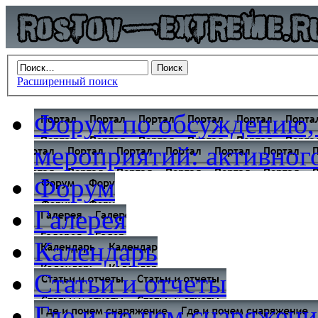
Расширенный поиск
Форум по обсуждению,
мероприятий: активного
Форум
Галерея
Календарь
Статьи и отчеты
Где и по чем снаряжени