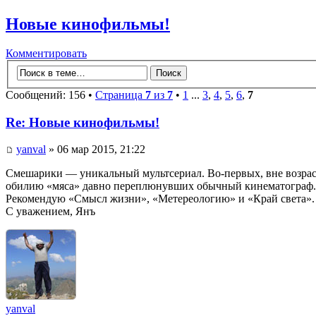
Новые кинофильмы!
Комментировать
Сообщений: 156 •
Страница
7
из
7
•
1
...
3
,
4
,
5
,
6
,
7
Re: Новые кинофильмы!
yanval
» 06 мар 2015, 21:22
Смешарики — уникальный мультсериал. Во-первых, вне возрас
обилию «мяса» давно переплюнувших обычный кинематограф.
Рекомендую «Смысл жизни», «Метереологию» и «Край света». 
С уважением, Янъ
yanval