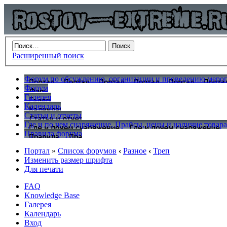
Расширенный поиск
Форум по обсуждению, организации и проведению меропр
Форум
Галерея
Календарь
Статьи и отчеты
Где и по чем снаряжение. Прайсы, цены и наличие товар
Правила форума
Портал
»
Список форумов
‹
Разное
‹
Треп
Изменить размер шрифта
Для печати
FAQ
Knowledge Base
Галерея
Календарь
Вход