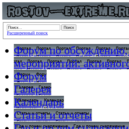
Расширенный поиск
Форум по обсуждению,
мероприятий: активного
Форум
Галерея
Календарь
Статьи и отчеты
Где и по чем снаряжени