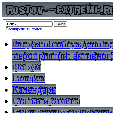
Расширенный поиск
Форум по обсуждению,
мероприятий: активного
Форум
Галерея
Календарь
Статьи и отчеты
Где и по чем снаряжени