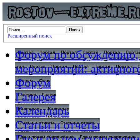
Расширенный поиск
Форум по обсуждению,
мероприятий: активного
Форум
Галерея
Календарь
Статьи и отчеты
Где и по чем снаряжени