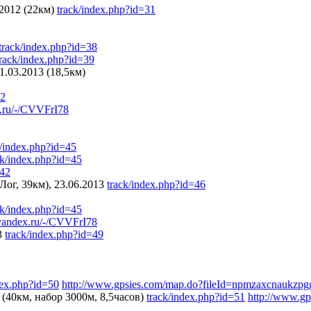
2012 (22км)
track/index.php?id=31
track/index.php?id=38
track/index.php?id=39
.03.2013 (18,5км)
42
x.ru/-/CVVFrI78
k/index.php?id=45
ck/index.php?id=45
=42
ог, 39км), 23.06.2013
track/index.php?id=46
ck/index.php?id=45
.yandex.ru/-/CVVFrI78
3
track/index.php?id=49
dex.php?id=50
http://www.gpsies.com/map.do?fileId=npmzaxcnaukzpg
(40км, набор 3000м, 8,5часов)
track/index.php?id=51
http://www.g