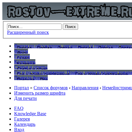
Расширенный поиск
Форум по обсуждению, организации и проведению меропр
Форум
Галерея
Календарь
Статьи и отчеты
Где и по чем снаряжение. Прайсы, цены и наличие товар
Правила форума
Портал
»
Список форумов
‹
Направления
‹
Немейнстрим
Изменить размер шрифта
Для печати
FAQ
Knowledge Base
Галерея
Календарь
Вход