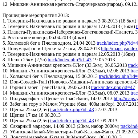
12. Мишкин-Аннинская крепость-Старочеркасск(паром), 09.12.
Прошедшие мероприятия 2013:
1. Темерник-Нахичевань по рощам и паркам 3.08.2013 (18,5км)
2. Темерник-Нахичевань по рощам и паркам 17.03.2013 (16км)
3. Планета-Пушкинская-Набережная-Богатяновский-Планета, 31
4. Ростовское кольцо, 06.04.2013 (45км)
5. Холмовой бег в Пчеловодном, 24.04.2013
track/index.php?id=
6. Полумарафон в Щепке за 2 часа, 28.04.2013
http://maps.yande
7. Темерник-Нахичевань по рощам и паркам 12.05.2013 (16км)
8. Щепка 25км (2,5ч)
track/index.php?id=43
19.05.2013
9. Мишкин-Аннинская крепость-БЛог (33,5км), 26.05.2013
trac
10. Мишкин-Аннинская крепость-БЛог (33,5км), 02.06.2013
tra
11. Холмовой бег в Пчеловодном, 15.06.2013
track/index.php?id
12. Don-Cossack-Trail (Новочек-Мишкин-Аннинская крепость-БЛ
13. Горный забег ТрансПапай, 29.06.2013
track/index.php?id=47
14. Мишкин-Аннинская крепость-БЛог (33,5км), 06.07.2013
tra
15. Полумарафон в Щепке за 1час53мин, 14.07.2013
http://maps
16. Забег на гору в Малом Утрише (6км, 400м набор), 20.07.201
17. Щепка 25км (2,5ч)
track/index.php?id=43
27.07.2013
18. Щепка 17 км 18.08.2013
19. Щепка 25км (2,5ч)
track/index.php?id=43
01.09.2013
20. Сахарный марафон, 14.09.2013 (23км, набор 2000м)
track/in
21. Убинская-Папай-Монастыри-Тхаб-Казачья-Жанэ, 21.09.2013 
22. Донской марафон 42км за 3ч34мин53сек., 06.10.2013