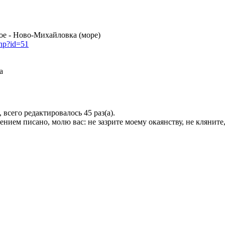
вое - Ново-Михайловка (море)
php?id=51
а
, всего редактировалось 45 раз(а).
ием писано, молю вас: не зазрите моему окаянству, не кляните, 