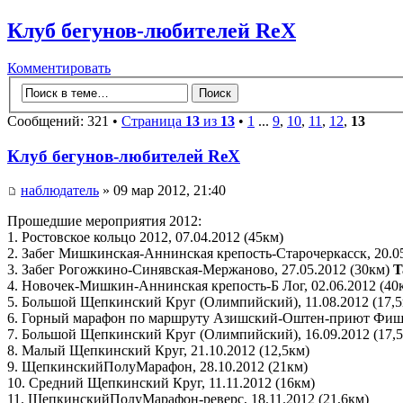
Клуб бегунов-любителей ReX
Комментировать
Сообщений: 321 •
Страница
13
из
13
•
1
...
9
,
10
,
11
,
12
,
13
Клуб бегунов-любителей ReX
наблюдатель
» 09 мар 2012, 21:40
Прошедшие мероприятия 2012:
1. Ростовское кольцо 2012, 07.04.2012 (45км)
2. Забег Мишкинская-Аннинская крепость-Старочеркасск, 20.05
3. Забег Рогожкино-Синявская-Мержаново, 27.05.2012 (30км)
T
4. Новочек-Мишкин-Аннинская крепость-Б Лог, 02.06.2012 (40
5. Большой Щепкинский Круг (Олимпийский), 11.08.2012 (17,
6. Горный марафон по маршруту Азишский-Оштен-приют Фишт
7. Большой Щепкинский Круг (Олимпийский), 16.09.2012 (17,
8. Малый Щепкинский Круг, 21.10.2012 (12,5км)
9. ЩепкинскийПолуМарафон, 28.10.2012 (21км)
10. Средний Щепкинский Круг, 11.11.2012 (16км)
11. ЩепкинскийПолуМарафон-реверс, 18.11.2012 (21,6км)