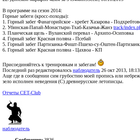
В программе на сезон 2014:
Горные забеги (кросс-походы):
1. Горный забег Фанагорийское - хребет Хазарова - Подхребто
2. Убинская-Папай-Монастыри-Тхаб-Казачья-Жанэ
track/index.
3. Планческая щель - Вуланский перевал - Архипо-Осиповка
4. Горный забег Красная поляна - Псебай
5. Горный забег Партизанка-Фишт-Пшехо-су-Оштен-Партизанк
6. Горный забег Красная поляна - Цахвоа - КП
Присоединяйтесь к тренировкам и забегам!
Последний раз редактировалось
наблюдатель
26 окт 2013, 18:13
Аще где в сообщении сим грубостию моей пропись или небрежен
зело исполнен неведения (С) древнерусские летописцы.
Отчеты CET-Club
наблюдатель
Сообщения:
3836