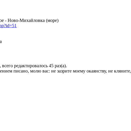
вое - Ново-Михайловка (море)
php?id=51
а
, всего редактировалось 45 раз(а).
ием писано, молю вас: не зазрите моему окаянству, не кляните, 