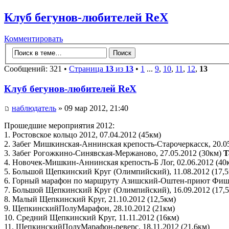
Клуб бегунов-любителей ReX
Комментировать
Сообщений: 321 •
Страница
13
из
13
•
1
...
9
,
10
,
11
,
12
,
13
Клуб бегунов-любителей ReX
наблюдатель
» 09 мар 2012, 21:40
Прошедшие мероприятия 2012:
1. Ростовское кольцо 2012, 07.04.2012 (45км)
2. Забег Мишкинская-Аннинская крепость-Старочеркасск, 20.05
3. Забег Рогожкино-Синявская-Мержаново, 27.05.2012 (30км)
T
4. Новочек-Мишкин-Аннинская крепость-Б Лог, 02.06.2012 (40
5. Большой Щепкинский Круг (Олимпийский), 11.08.2012 (17,
6. Горный марафон по маршруту Азишский-Оштен-приют Фишт
7. Большой Щепкинский Круг (Олимпийский), 16.09.2012 (17,
8. Малый Щепкинский Круг, 21.10.2012 (12,5км)
9. ЩепкинскийПолуМарафон, 28.10.2012 (21км)
10. Средний Щепкинский Круг, 11.11.2012 (16км)
11. ЩепкинскийПолуМарафон-реверс, 18.11.2012 (21,6км)