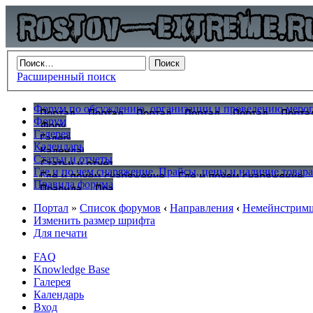
Расширенный поиск
Форум по обсуждению, организации и проведению меропр
Форум
Галерея
Календарь
Статьи и отчеты
Где и по чем снаряжение. Прайсы, цены и наличие товар
Правила форума
Портал
»
Список форумов
‹
Направления
‹
Немейнстрим
Изменить размер шрифта
Для печати
FAQ
Knowledge Base
Галерея
Календарь
Вход