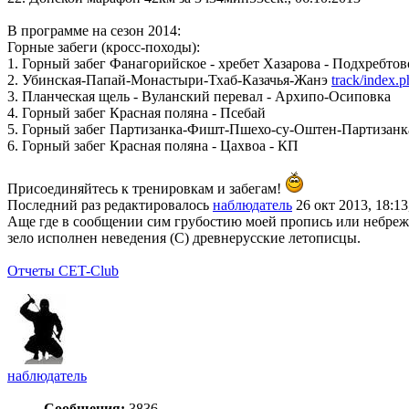
В программе на сезон 2014:
Горные забеги (кросс-походы):
1. Горный забег Фанагорийское - хребет Хазарова - Подхребто
2. Убинская-Папай-Монастыри-Тхаб-Казачья-Жанэ
track/index.
3. Планческая щель - Вуланский перевал - Архипо-Осиповка
4. Горный забег Красная поляна - Псебай
5. Горный забег Партизанка-Фишт-Пшехо-су-Оштен-Партизанк
6. Горный забег Красная поляна - Цахвоа - КП
Присоединяйтесь к тренировкам и забегам!
Последний раз редактировалось
наблюдатель
26 окт 2013, 18:13
Аще где в сообщении сим грубостию моей пропись или небрежен
зело исполнен неведения (С) древнерусские летописцы.
Отчеты CET-Club
наблюдатель
Сообщения:
3836