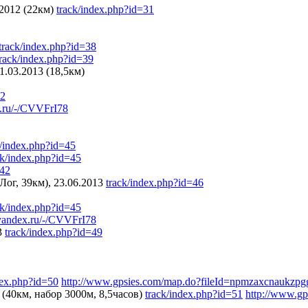
2012 (22км)
track/index.php?id=31
track/index.php?id=38
track/index.php?id=39
.03.2013 (18,5км)
42
x.ru/-/CVVFrI78
k/index.php?id=45
ck/index.php?id=45
=42
ог, 39км), 23.06.2013
track/index.php?id=46
ck/index.php?id=45
.yandex.ru/-/CVVFrI78
3
track/index.php?id=49
dex.php?id=50
http://www.gpsies.com/map.do?fileId=npmzaxcnaukzpg
(40км, набор 3000м, 8,5часов)
track/index.php?id=51
http://www.g