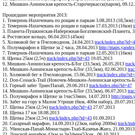
12. Мишкин-Аннинская крепость-Старочеркасск(паром), 09.12.
Прошедшие мероприятия 2013:
1. Темерник-Нахичевань по рощам и паркам 3.08.2013 (18,5км)
2. Темерник-Нахичевань по рощам и паркам 17.03.2013 (16км)
3. Планета-Пушкинская-Набережная-Богатяновский-Планета, 31
4. Ростовское кольцо, 06.04.2013 (45км)
5. Холмовой бег в Пчеловодном, 24.04.2013
track/index.php?id=
6. Полумарафон в Щепке за 2 часа, 28.04.2013
http://maps.yande
7. Темерник-Нахичевань по рощам и паркам 12.05.2013 (16км)
8. Щепка 25км (2,5ч)
track/index.php?id=43
19.05.2013
9. Мишкин-Аннинская крепость-БЛог (33,5км), 26.05.2013
trac
10. Мишкин-Аннинская крепость-БЛог (33,5км), 02.06.2013
tra
11. Холмовой бег в Пчеловодном, 15.06.2013
track/index.php?id
12. Don-Cossack-Trail (Новочек-Мишкин-Аннинская крепость-БЛ
13. Горный забег ТрансПапай, 29.06.2013
track/index.php?id=47
14. Мишкин-Аннинская крепость-БЛог (33,5км), 06.07.2013
tra
15. Полумарафон в Щепке за 1час53мин, 14.07.2013
http://maps
16. Забег на гору в Малом Утрише (6км, 400м набор), 20.07.201
17. Щепка 25км (2,5ч)
track/index.php?id=43
27.07.2013
18. Щепка 17 км 18.08.2013
19. Щепка 25км (2,5ч)
track/index.php?id=43
01.09.2013
20. Сахарный марафон, 14.09.2013 (23км, набор 2000м)
track/in
21. Убинская-Папай-Монастыри-Тхаб-Казачья-Жанэ, 21.09.2013 
22. Донской марафон 42км за 3ч34мин53сек., 06.10.2013