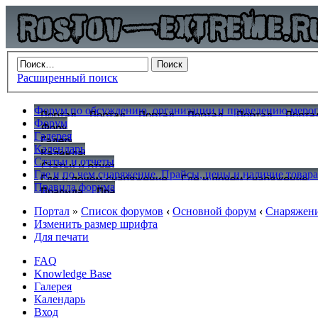
Расширенный поиск
Форум по обсуждению, организации и проведению меропр
Форум
Галерея
Календарь
Статьи и отчеты
Где и по чем снаряжение. Прайсы, цены и наличие товар
Правила форума
Портал
»
Список форумов
‹
Основной форум
‹
Снаряжен
Изменить размер шрифта
Для печати
FAQ
Knowledge Base
Галерея
Календарь
Вход