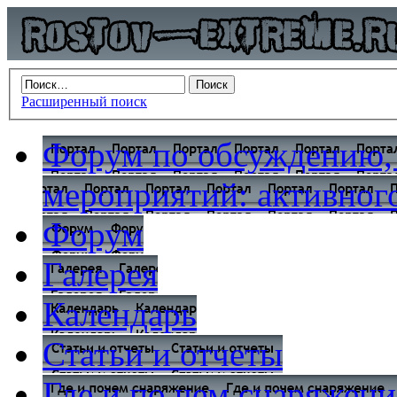
Расширенный поиск
Форум по обсуждению,
мероприятий: активного
Форум
Галерея
Календарь
Статьи и отчеты
Где и по чем снаряжени