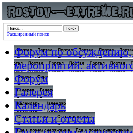
Расширенный поиск
Форум по обсуждению,
мероприятий: активного
Форум
Галерея
Календарь
Статьи и отчеты
Где и по чем снаряжени