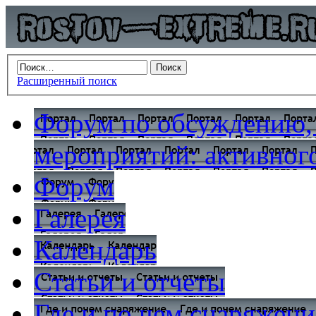
Расширенный поиск
Форум по обсуждению,
мероприятий: активного
Форум
Галерея
Календарь
Статьи и отчеты
Где и по чем снаряжени