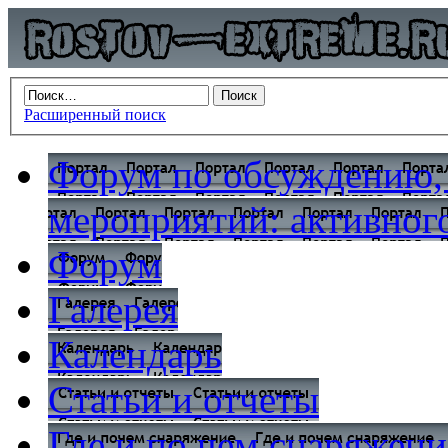
Расширенный поиск
Форум по обсуждению,
мероприятий: активного
Форум
Галерея
Календарь
Статьи и отчеты
Где и по чем снаряжени