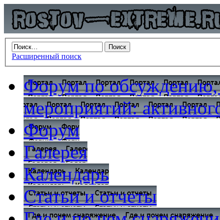
Расширенный поиск
Форум по обсуждению,
мероприятий: активного
Форум
Галерея
Календарь
Статьи и отчеты
Где и по чем снаряжени