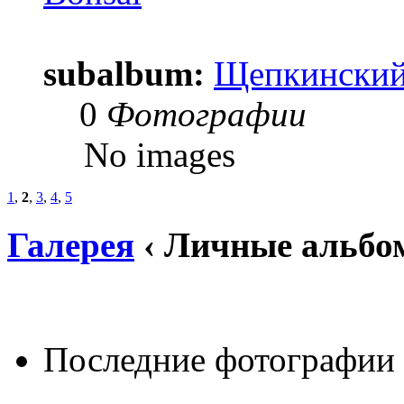
subalbum:
Щепкинский 
0
Фотографии
No images
1
,
2
,
3
,
4
,
5
Галерея
‹ Личные альбо
Последние фотографии