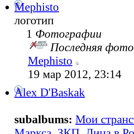
Mephisto
логотип
1
Фотографии
Последняя фото
Mephisto
19 мар 2012, 23:14
Alex D'Baskak
subalbums:
Мои странс
Маркса
,
ЗКП
,
Лица в Р