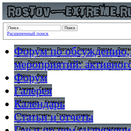
Расширенный поиск
Форум по обсуждению,
мероприятий: активного
Форум
Галерея
Календарь
Статьи и отчеты
Где и по чем снаряжени