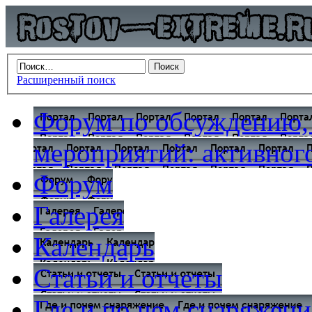
Расширенный поиск
Форум по обсуждению,
мероприятий: активного
Форум
Галерея
Календарь
Статьи и отчеты
Где и по чем снаряжени